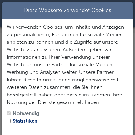
+437344282
|
office@seastar.at
Diese Webseite verwendet Cookies
Toggle Nav
Wir verwenden Cookies, um Inhalte und Anzeigen
zu personalisieren, Funktionen für soziale Medien
anbieten zu können und die Zugriffe auf unsere
Ihre Anfrage: Alila
Website zu analysieren. Außerdem geben wir
Kothaifaru Maldives
Informationen zu Ihrer Verwendung unserer
Website an unsere Partner für soziale Medien,
Werbung und Analysen weiter. Unsere Partner
Vielen herzlichen Dank für Ihr Interesse! Um Ihnen
führen diese Informationen möglicherweise mit
eine möglichst aussagekräftige Antwort zu geben,
weiteren Daten zusammen, die Sie ihnen
füllen Sie das Formular mit Ihren Wünschen und
bereitgestellt haben oder die sie im Rahmen Ihrer
Eckdaten aus.
Nutzung der Dienste gesammelt haben.
Persönliche Daten
Notwendig
Statistiken