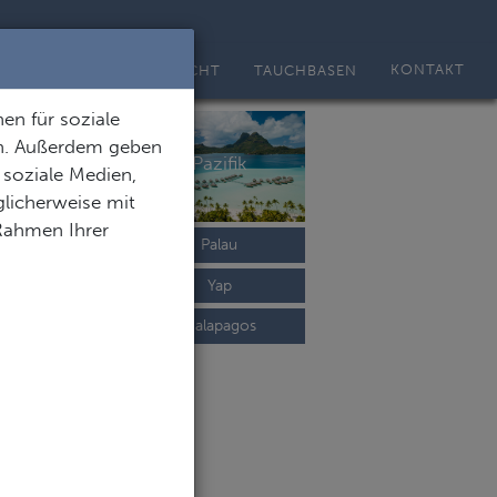
KONTAKT
TAUCHSAFARI ÜBERSICHT
TAUCHBASEN
en für soziale
en. Außerdem geben
cher Ozean
Pazifik
 soziale Medien,
licherweise mit
 Rahmen Ihrer
alediven
Palau
auritius
Yap
ychellen
Galapagos
Oman