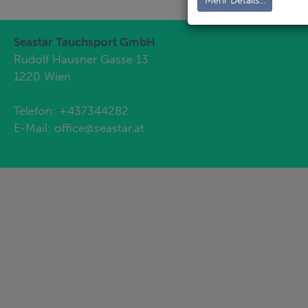
Mehr Details...
Seastar Tauchsport GmbH
Rudolf Hausner Gasse 13
1220 Wien
Telefon:
+437344282
E-Mail:
office@seastar.at