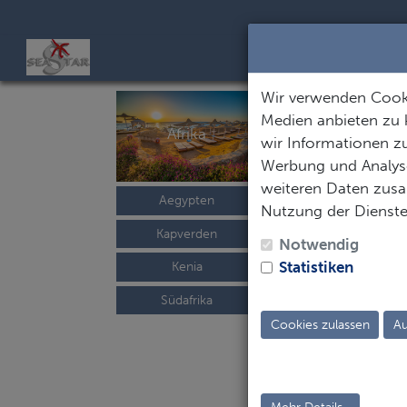
Wir verwenden Cooki
Medien anbieten zu 
Afrika
Mexiko / Karibik
wir Informationen zu
Werbung und Analyse
weiteren Daten zusam
Aegypten
Kuba
Nutzung der Dienst
Kapverden
Niederl. Antillen
Notwendig
Statistiken
Kenia
Mexiko
Südafrika
Cookies zulassen
Au