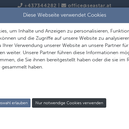
+437344282
|
office@seastar.at
Diese Webseite verwendet Cookies
TAUCHREISEN
TAUCHSAFARIS
es, um Inhalte und Anzeigen zu personalisieren, Funktion
können und die Zugriffe auf unsere Website zu analysier
Asien
Europa
Indis
 Ihrer Verwendung unserer Website an unsere Partner für
n weiter. Unsere Partner führen diese Informationen mög
men, die Sie ihnen bereitgestellt haben oder die sie im
Indonesien
Malta
M
e gesammelt haben.
Philippinen
Spanien
M
Thailand
Kroatien
Se
Zypern
swahl erlauben
Nur notwendige Cookies verwenden
Sardinien
Madeira
Azoren