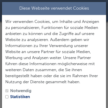
+437344282
|
office@seastar.at
Diese Webseite verwendet Cookies
Toggle Nav
Wir verwenden Cookies, um Inhalte und Anzeigen
zu personalisieren, Funktionen für soziale Medien
anbieten zu können und die Zugriffe auf unsere
Ihre Anfrage: Hotel Riu
Website zu analysieren. Außerdem geben wir
Atoll
Informationen zu Ihrer Verwendung unserer
Website an unsere Partner für soziale Medien,
Werbung und Analysen weiter. Unsere Partner
Vielen herzlichen Dank für Ihr Interesse! Um Ihnen
führen diese Informationen möglicherweise mit
eine möglichst aussagekräftige Antwort zu geben,
weiteren Daten zusammen, die Sie ihnen
füllen Sie das Formular mit Ihren Wünschen und
bereitgestellt haben oder die sie im Rahmen Ihrer
Eckdaten aus.
Nutzung der Dienste gesammelt haben.
Persönliche Daten
Notwendig
Statistiken