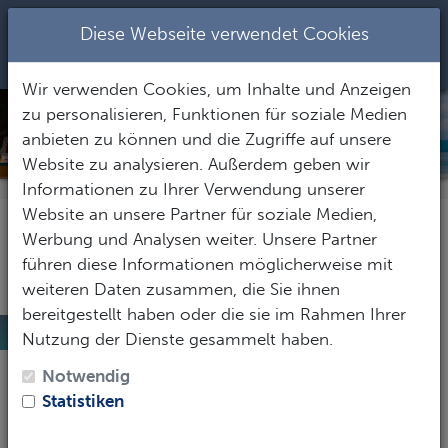
+437344282
|
office@seastar.at
Diese Webseite verwendet Cookies
Toggle Nav
Wir verwenden Cookies, um Inhalte und Anzeigen
zu personalisieren, Funktionen für soziale Medien
MASBATE
anbieten zu können und die Zugriffe auf unsere
Website zu analysieren. Außerdem geben wir
Informationen zu Ihrer Verwendung unserer
Website an unsere Partner für soziale Medien,
Werbung und Analysen weiter. Unsere Partner
führen diese Informationen möglicherweise mit
weiteren Daten zusammen, die Sie ihnen
bereitgestellt haben oder die sie im Rahmen Ihrer
Masbate
Nutzung der Dienste gesammelt haben.
Masbate ist eine Provinz im
Osten der Philippinen
.
Notwendig
Die Inselgruppe in der Bikol Region mit der
Statistiken
Hauptinsel Masbate und insgesamt 39 Inselchen liegt
zwischen der südöstlichen Spitze von Luzon im