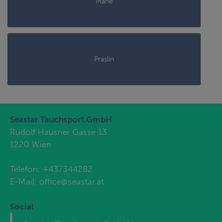
Mahé
Praslin
Seastar Tauchsport GmbH
Rudolf Hausner Gasse 13
1220 Wien
Telefon:
+437344282
E-Mail:
office@seastar.at
Social