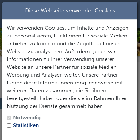
+437344282
|
office@seastar.at
Diese Webseite verwendet Cookies
Toggle Nav
Wir verwenden Cookies, um Inhalte und Anzeigen
zu personalisieren, Funktionen für soziale Medien
SEYCHELLEN
anbieten zu können und die Zugriffe auf unsere
Website zu analysieren. Außerdem geben wir
Informationen zu Ihrer Verwendung unserer
Website an unsere Partner für soziale Medien,
Werbung und Analysen weiter. Unsere Partner
führen diese Informationen möglicherweise mit
weiteren Daten zusammen, die Sie ihnen
bereitgestellt haben oder die sie im Rahmen Ihrer
Nennenswertes zu Seychellen
Nutzung der Dienste gesammelt haben.
Nicht nur ein anderer Ort, sondern eine ganz andere
Notwendig
Welt.
Statistiken
Einzigartig
ist ein überstrapaziertes Wort, aber wenn
man zum ersten Mal die glitzernde Welt unserer