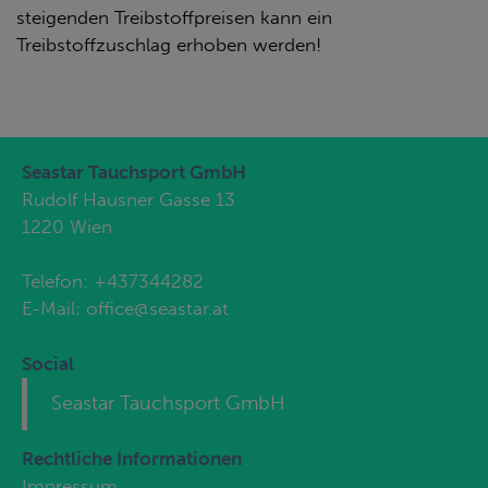
steigenden Treibstoffpreisen kann ein
Treibstoffzuschlag erhoben werden!
Seastar Tauchsport GmbH
Rudolf Hausner Gasse 13
1220 Wien
Telefon:
+437344282
E-Mail:
office@seastar.at
Social
Seastar Tauchsport GmbH
Rechtliche Informationen
Impressum